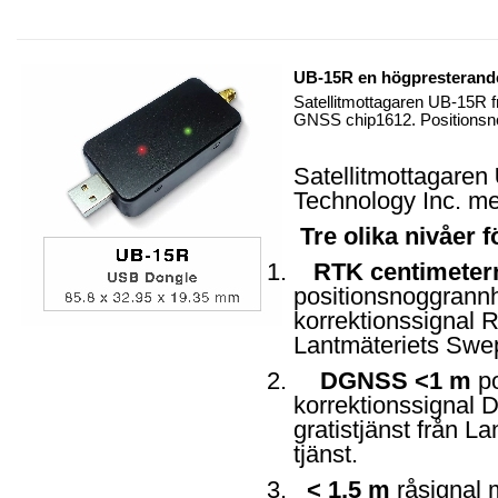
UB-15R en högpresteran
Satellitmottagaren UB-15R
GNSS chip1612. Positionsno
Satellitmottagaren
Technology Inc. m
Tre olika nivåer 
1.
RTK centimeter
positionsnoggrannhe
korrektionssignal R
Lantmäteriets Swep
2.
DGNSS <1 m
po
korrektionssignal
gratistjänst från 
tjänst.
3.
< 1,5 m
råsignal 