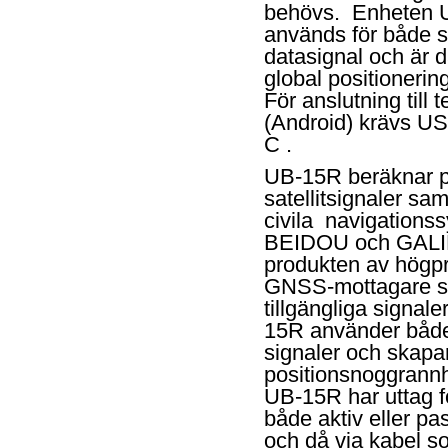
behövs.
Enheten 
används för både s
datasignal och är dä
global positionering
För anslutning till t
(Android) krävs U
C .
UB-15R beräknar po
satellitsignaler sam
civila
navigation
BEIDOU och GAL
produkten av högp
GNSS-mottagare s
tillgängliga signal
15R använder både
signaler och skapa
positionsnoggrannhe
UB-15R har uttag fö
både aktiv eller p
och då via kabel s