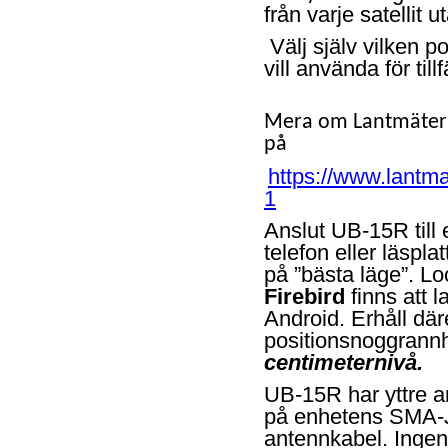
från varje satellit 
Välj själv vilken 
vill använda för tillf
Mera om Lantmäteriet
på
https://www.lantm
1
Anslut UB-15R till 
telefon eller läspl
på ”bästa läge”. L
Firebird
finns att 
Android. Erhåll där
positionsnoggrannhe
centimeternivå.
UB-15R har yttre a
på enhetens SMA-J 
antennkabel. Ingen y