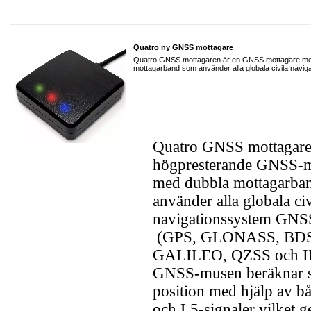
Quatro ny GNSS mottagare
Quatro GNSS mottagaren är en GNSS mottagare me
mottagarband som använder alla globala civila navi
Quatro GNSS mottagare
högpresterande GNSS-m
med dubbla mottagarba
använder alla globala civ
navigationssystem GN
(GPS, GLONASS, BDS
GALILEO, QZSS och I
GNSS-musen beräknar 
position med hjälp av b
och L5-signaler vilket g