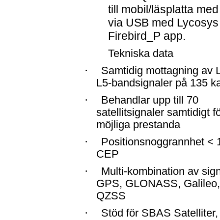
till mobil/läsplatta me
via USB med Lycosys
Firebird_P app.
Tekniska data
·
Samtidig mottagning av 
L5-bandsignaler på 135 k
·
Behandlar upp till 70
satellitsignaler samtidigt f
möjliga prestanda
·
Positionsnoggrannhet < 
CEP
·
Multi-kombination av sign
GPS, GLONASS, Galileo,
QZSS
·
Stöd för SBAS Satellite