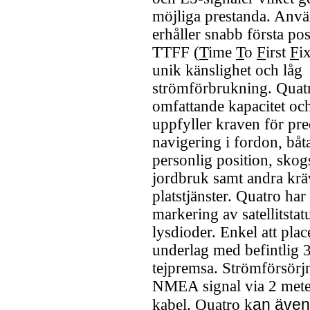
möjliga prestanda. Anv
erhåller snabb första pos
TTFF (
T
ime
T
o
F
irst
F
i
unik känslighet och låg
strömförbrukning. Quat
omfattande kapacitet oc
uppfyller kraven för pre
navigering i fordon, båta
personlig position, sko
jordbruk samt andra kr
platstjänster. Quatro har
markering av satellitsta
lysdioder. Enkel att plac
underlag med befintlig
tejpremsa. Strömförsörj
NMEA signal via 2 met
an även
kabel. Quatro k