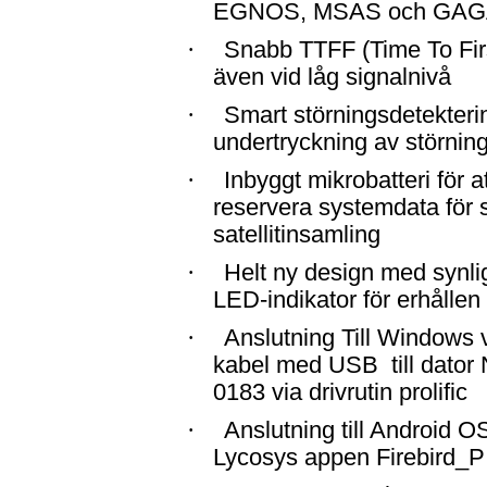
EGNOS, MSAS och GA
·
Snabb TTFF (Time To Firs
även vid låg signalnivå
·
Smart störningsdetekteri
undertryckning av störnin
·
Inbyggt mikrobatteri för a
reservera systemdata för
satellitinsamling
·
Helt ny design med synli
LED-indikator för erhålle
·
Anslutning Till Windows 
kabel med USB
till dato
0183 via drivrutin prolific
·
Anslutning till Android 
Lycosys appen Firebird_P