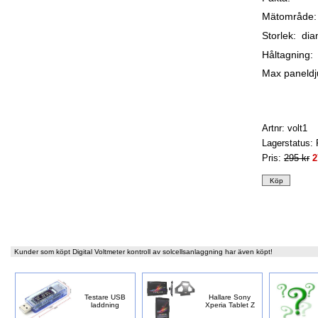
Mätområde:
Storlek: di
Håltagning
Max paneld
Artnr: volt1
Lagerstatus: 
Pris:
295 kr
2
Kunder som köpt Digital Voltmeter kontroll av solcellsanlaggning har även köpt!
Testare USB
Hallare Sony
laddning
Xperia Tablet Z