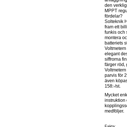
den verklig
MPPT regu
fördelar?
Solteknik H
fram ett bil
funkis och s
montera oc
batteriets s
Voltmetern
elegant de
siffrorna fin
färger röd,
Voltmetern 
parvis för 
även köpas 
158:-/st.
Mycket enk
instruktion
kopplings
medföljer.
Fakta: