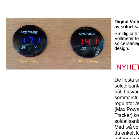
Digital Vol
av solcell
Smidig och f
Voltmeter fö
solcellsanlä
design.
NYHET
De flesta 
solcellsanl
båt, husvag
sommarstu
regulator 
(Max Power
Tracker) ko
solcellsan
Med två vo
du enkelt f
anläggning 